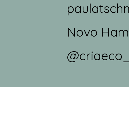
paulatsch
Novo Hamb
@criaeco