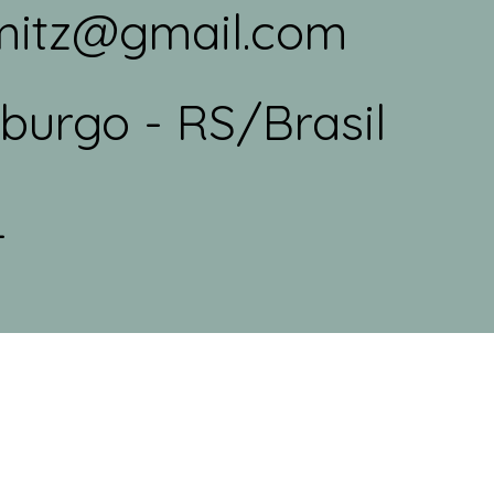
mitz@gmail.com
urgo - RS/Brasil
_