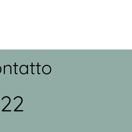
ntatto
222