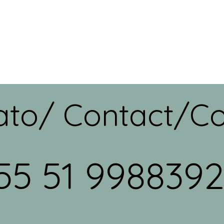
ato/ Contact/Co
55 51 998839