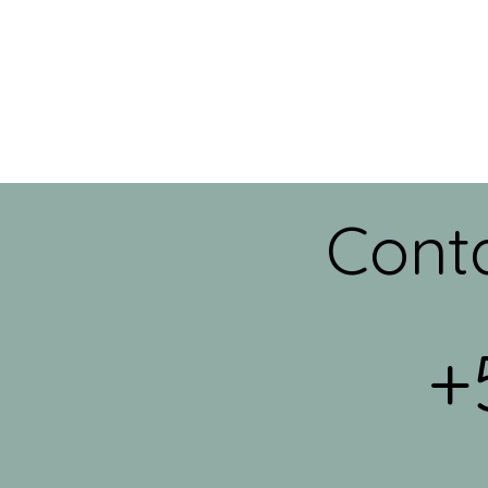
Cont
+